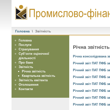
Головна
\
Звітність
Головна
Послуги
Річна звітність
Страхування
Суб’єкти оціночної
Річна консолідована зв
діяльності
Про банк
Річний звіт ПАТ ПФБ за
Звітність
Річний звіт ПАТ ПФБ за
Річна звітність
Квартальна звітність
Річний звіт ПАТ ПФБ за
Звітність емітента
Річний звіт ПАТ ПФБ за
Оголошення
Контакти
Річний звіт ПАТ ПФБ за
Річний звіт ПАТ ПФБ за
Річний звіт ПАТ ПФБ за