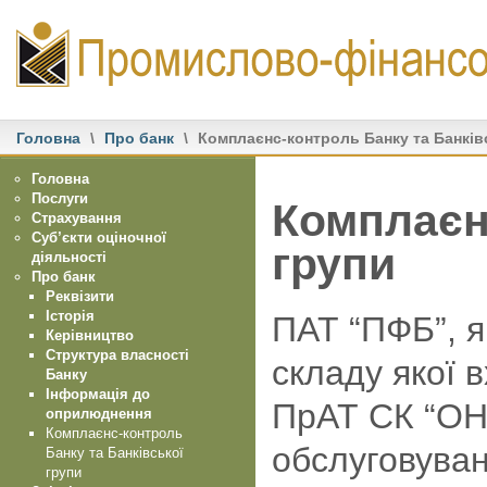
Головна
\
Про банк
\
Комплаєнс-контроль Банку та Банків
Головна
Послуги
Комплаєн
Страхування
Суб’єкти оціночної
групи
діяльності
Про банк
Реквізити
Історія
ПАТ “ПФБ”, я
Керівництво
Структура власності
складу якої 
Банку
Інформація до
ПрАТ СК “ОНІ
оприлюднення
Комплаєнс-контроль
обслуговуван
Банку та Банківської
групи