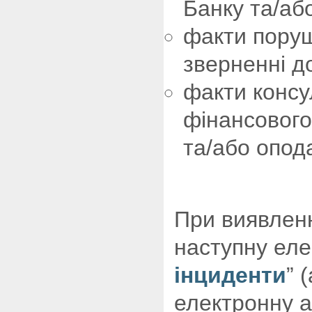
Банку та/аб
факти поруш
зверненні д
факти консу
фінансового
та/або опод
При виявленн
наступну еле
інциденти
” 
електронну а