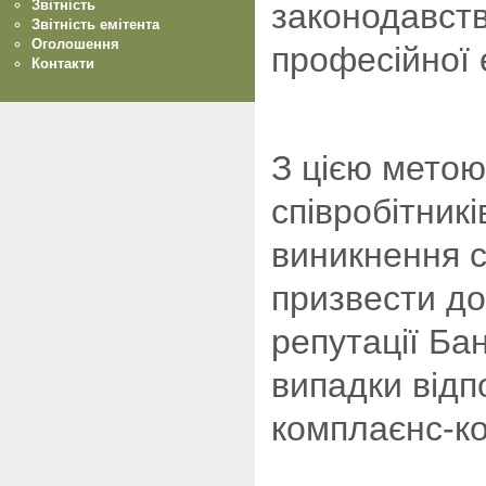
законодавств
Звітність
Звітність емітента
Оголошення
професійної 
Контакти
З цією метою
співробітникі
виникнення с
призвести до
репутації Ба
випадки відп
комплаєнс-к