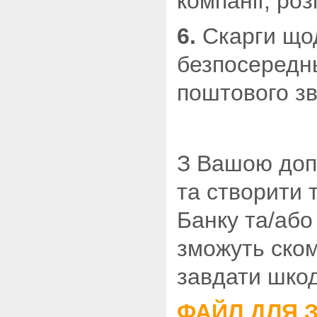
компанії, ро
6.
Скарги щод
безпосереднь
поштового зв
З Вашою доп
та створити т
Банку та/або 
зможуть ско
завдати шкод
ФАЙЛ ДЛЯ 