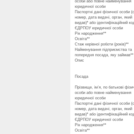
особи або повне найменування
юридичної особи
Паспортні дані фізичної особи (с
номер, дата видачі, орган, який
видав)* або ідентифікаційний ко
ЄДРПОУ юридичної особи
Рік народження**
Освіта**
Стаж керівної роботи (років)**
Найменування підприємства та
попередня посада, яку займав**
Опис
Посада
Прізвище, ім’я, по батькові фізи
особи або повне найменування
юридичної особи
Паспортні дані фізичної особи (с
номер, дата видачі, орган, який
видав)* або ідентифікаційний ко
ЄДРПОУ юридичної особи
Рік народження**
Освіта**