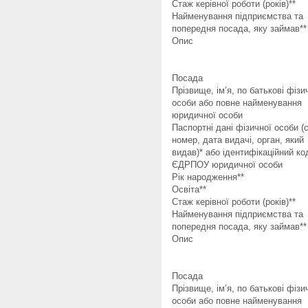
Стаж керівної роботи (років)**
Найменування підприємства та
попередня посада, яку займав**
Опис
Посада
Прізвище, ім’я, по батькові фізи
особи або повне найменування
юридичної особи
Паспортні дані фізичної особи (с
номер, дата видачі, орган, який
видав)* або ідентифікаційний ко
ЄДРПОУ юридичної особи
Рік народження**
Освіта**
Стаж керівної роботи (років)**
Найменування підприємства та
попередня посада, яку займав**
Опис
Посада
Прізвище, ім’я, по батькові фізи
особи або повне найменування