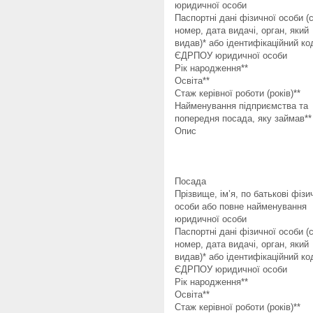
юридичної особи
Паспортні дані фізичної особи (с
номер, дата видачі, орган, який
видав)* або ідентифікаційний ко
ЄДРПОУ юридичної особи
Рік народження**
Освіта**
Стаж керівної роботи (років)**
Найменування підприємства та
попередня посада, яку займав**
Опис
Посада
Прізвище, ім’я, по батькові фізи
особи або повне найменування
юридичної особи
Паспортні дані фізичної особи (с
номер, дата видачі, орган, який
видав)* або ідентифікаційний ко
ЄДРПОУ юридичної особи
Рік народження**
Освіта**
Стаж керівної роботи (років)**