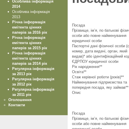
Особлива інформація
2014
Особлива інформація
2013
Річна інформація
Посада
емітента цінних
Прізвище, ім’я, по батькові фізи
паперів за 2016 рік
особи або повне найменування
Річна інформація
юридичної особи
емітента цінних
Паспортні дані фізичної особи (с
паперів за 2015 рік
номер, дата видачі, орган, який
Річна інформація
видав)* або ідентифікаційний ко
емітента цінних
ЄДРПОУ юридичної особи
паперів за 2014 рік
Рік народження**
Регулярна інформація
Освіта**
за 2013 рік
Стаж керівної роботи (років)**
Регулярна інформація
Найменування підприємства та
за 2012 рік
попередня посада, яку займав**
Регулярна інформація
Опис
за 2011 рік
Оголошення
Контакти
Посада
Прізвище, ім’я, по батькові фізи
особи або повне найменування
юридичної особи