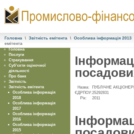
Головна
\
Звітність емітента
\
Особлива інформація 2013
емітента
Головна
Послуги
Інформаці
Страхування
Суб’єкти оціночної
посадових
діяльності
Про банк
Звітність
Звітність емітента
Назва:
ПУБЛIЧНЕ АКЦIОНЕ
Особлива інформація
ЄДРПОУ:
25292831
2018
Рік:
2011
Особлива інформація
2017
Особлива інформація
Інформац
2016
Особлива інформація
посадови
2015