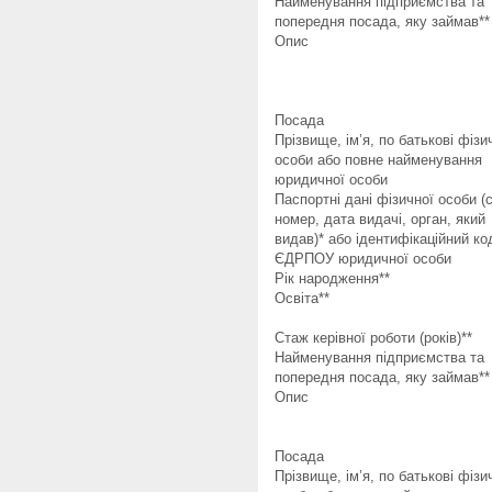
Найменування підприємства та
попередня посада, яку займав**
Опис
Посада
Прізвище, ім’я, по батькові фізи
особи або повне найменування
юридичної особи
Паспортні дані фізичної особи (с
номер, дата видачі, орган, який
видав)* або ідентифікаційний ко
ЄДРПОУ юридичної особи
Рік народження**
Освіта**
Стаж керівної роботи (років)**
Найменування підприємства та
попередня посада, яку займав**
Опис
Посада
Прізвище, ім’я, по батькові фізи