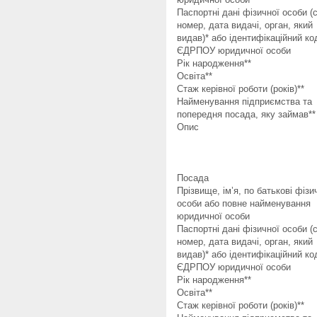
Паспортні дані фізичної особи (с
номер, дата видачі, орган, який
видав)* або ідентифікаційний ко
ЄДРПОУ юридичної особи
Рік народження**
Освіта**
Стаж керівної роботи (років)**
Найменування підприємства та
попередня посада, яку займав**
Опис
Посада
Прізвище, ім’я, по батькові фізи
особи або повне найменування
юридичної особи
Паспортні дані фізичної особи (с
номер, дата видачі, орган, який
видав)* або ідентифікаційний ко
ЄДРПОУ юридичної особи
Рік народження**
Освіта**
Стаж керівної роботи (років)**