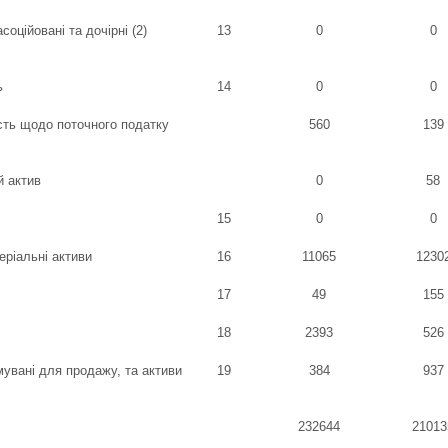
асоційовані та дочірні (2)
13
0
0
ь
14
0
0
сть щодо поточного податку
560
139
й актив
0
58
15
0
0
еріальні активи
16
11065
1230
17
49
155
18
2393
526
мувані для продажу, та активи
19
384
937
232644
21013