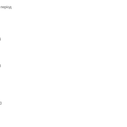
 період
4
8
0