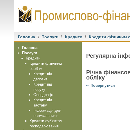
Головна
\
Послуги
\
Кредити
\
Кредити фізичним 
Головна
Послуги
Регулярна інф
Кредити
Кредити фізичним
особам
Річна фінансов
Кредит під
обліку
депозит
Кредит під
⇐ Повернутися
поруку
Овердрафт
Кредит під
заставу
Інформація для
позичальників
.....................................
Кредити суб’єктам
господарювання