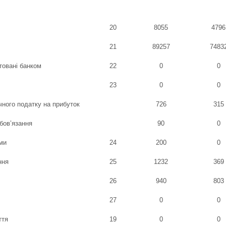
20
8055
4796
21
89257
7483
ітовані банком
22
0
0
23
0
0
чного податку на прибуток
726
315
обов’язання
90
0
ми
24
200
0
ння
25
1232
369
26
940
803
27
0
0
ття
19
0
0