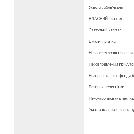
Усього зобов'язань
ВЛАСНИЙ капітал
Статутний капітал
Емісійні різниці
Незареєстровані внески 
Нерозподілений прибуток
Резервні та інші фонди 
Резерви переоцінки
Неконтрольована частка 
Усього власного капітал