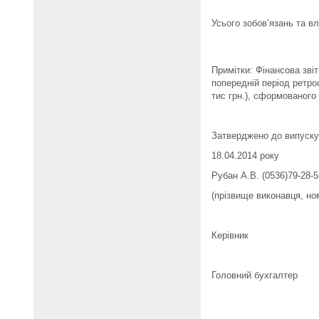
Усього зобов’язань та в
Примітки: Фінансова зві
попередній період ретро
тис грн.), сформованого
Затверджено до випуску
18.04.2014 року
Рубан А.В. (0536)79-28-5
(прізвище виконавця, н
Керівни
.....................................
Головний б
.....................................