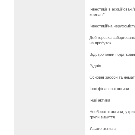
Інвестиції в асоційовані/
компанії
Інвестиційна нерухоміст
Дебіторська заборговані
на прибуток
Відстрочений податкови
Гудвіл
Основні засоби та немат
Інші фінансові активи
Інші активи
Необоротні активи, утри
групи вибуття
Усього активів