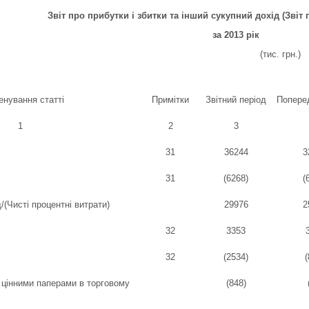
Звіт про прибутки і збитки та інший сукупний дохід (Звіт 
за 2013 рік
..................................................
......................
......................
.
(тис. грн.)
нування статті
Примітки
Звітний період
Поперед
1
2
3
31
36244
3
31
(6268)
(
/(Чисті процентні витрати)
29976
2
32
3353
32
(2534)
(
з цінними паперами в торговому
(848)