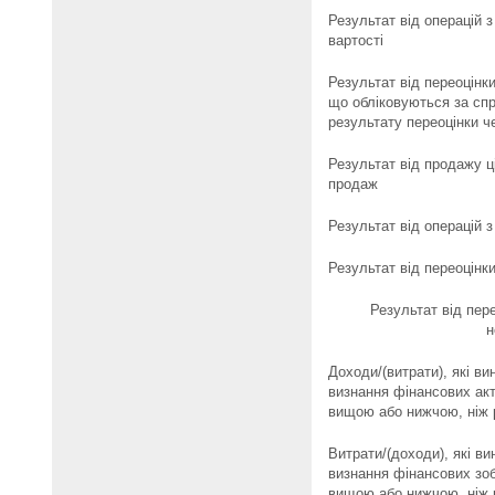
Результат від операцій 
вартості
Результат від переоцінк
що обліковуються за сп
результату переоцінки ч
Результат від продажу ц
продаж
Результат від операцій 
Результат від переоцінк
Результат від пере
н
Доходи/(витрати), які ви
визнання фінансових акт
вищою або нижчою, ніж 
Витрати/(доходи), які ви
визнання фінансових зоб
вищою або нижчою, ніж 