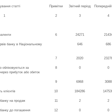
ування статті
Примітки
Звітний період
Попередній
1
2
3
4
валенти
6
24271
2143
рвів банку в Національному
646
686
7
2020
2327
що обліковуються за
8
0
0
через прибуток або збиток
9
6968
3088
ь клієнтів
10
184286
14753
 банку на продаж
11
2
2
 банку до погашення
12
0
0