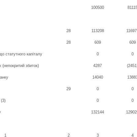
100500
8111
28
113208
11697
28
609
609
до статутного капіталу
0
0
 (непокритий збиток)
4287
(2451
банку
14040
1388
29
0
0
(3)
0
0
у
132144
12902
1
2
3
4