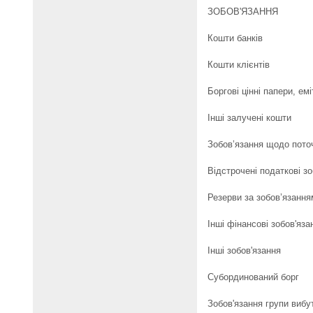
ЗОБОВ'ЯЗАННЯ
Кошти банків
Кошти клієнтів
Боргові цінні папери, ем
Інші залучені кошти
Зобов’язання щодо пото
Відстрочені податкові з
Резерви за зобов’язання
Інші фінансові зобов'яза
Інші зобов'язання
Субординований борг
Зобов'язання групи вибу