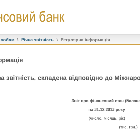
особам
\
Річна звітність
\
Регулярна інформація
ормація
а звітність, складена відповідно до Міжнар
Звіт про фінансовий стан (Баланс
на 31.12.2013 року
(число, місяць, рік)
..................................................
......................
......................
. 
(тис. грн.)