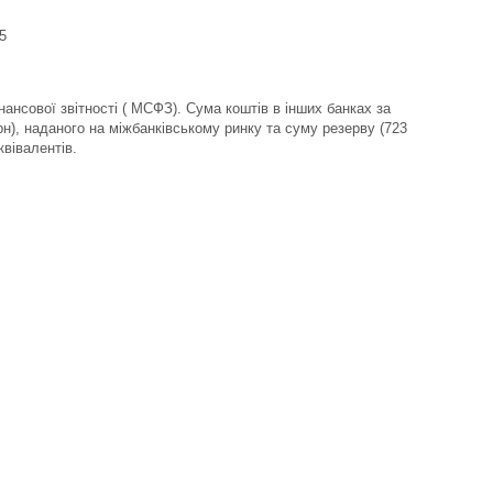
5
ансової звітності ( МСФЗ). Сума коштів в інших банках за
рн), наданого на міжбанківському ринку та суму резерву (723
вівалентів.