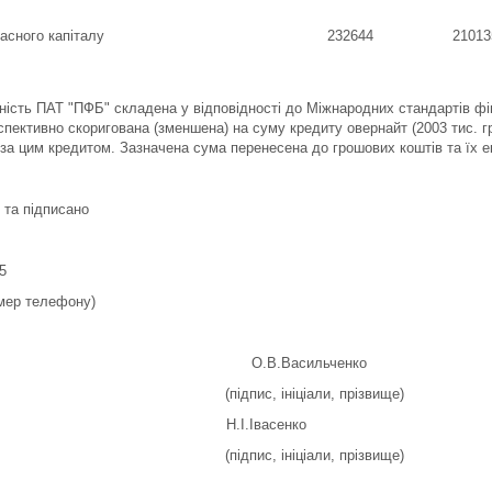
ласного капіталу
232644
21013
тність ПАТ "ПФБ" складена у відповідності до Міжнародних стандартів фін
спективно скоригована (зменшена) на суму кредиту овернайт (2003 тис. г
 за цим кредитом. Зазначена сума перенесена до грошових коштів та їх ек
 та підписано
5
омер телефону)
к О.В.Васильченко
................................................... 
(підпис, ініціали, прізвище)
ухгалтер Н.І.Івасенко
...................................................
(підпис, ініціали, прізвище)