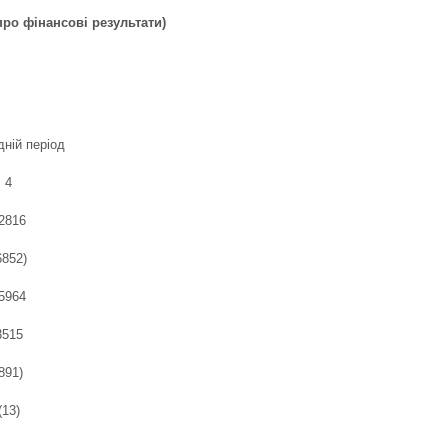
про фінансові результати)
ній період
4
2816
6852)
5964
3515
891)
(13)