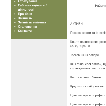
Страхування
Суб’єкти оціночної
Наймен
діяльності
Про банк
Звітність
Звітність емітента
АКТИВИ
Оголошення
Контакти
Грошові кошти та їх екві
Кошти обов'язкових резе
банку України
Торгові цінні папери
Інші фінансові активи, 
справедливою вартістю 
Кошти в інших банках
Кредити та заборгованіст
Цінні папери в портфелі
Цінні папери в портфелі