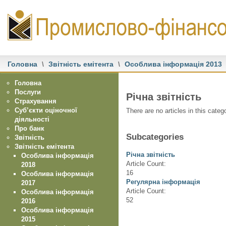
Головна
\
Звітність емітента
\
Особлива інформація 2013
Головна
Послуги
Річна звітність
Страхування
Суб’єкти оціночної
There are no articles in this categ
діяльності
Про банк
Subcategories
Звітність
Звітність емітента
Річна звітність
Особлива інформація
Article Count:
2018
16
Особлива інформація
Регулярна інформація
2017
Article Count:
Особлива інформація
52
2016
Особлива інформація
2015